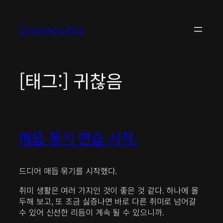
콘
텐
Changwoo Blog
츠
로
바
로
[태그:]
귀찮음
가
기
매듭 묶기 연습 시작.
드디어 매듭 묶기를 시작했다.
취미 생활은 여러 가지인 것이 좋은 것 같다. 하나에 몰
두해 보고, 또 조금 싫증나면 바로 다른 취미로 넘어갈
수 있어 신선한 리듬이 계속 될 수 있으니까.