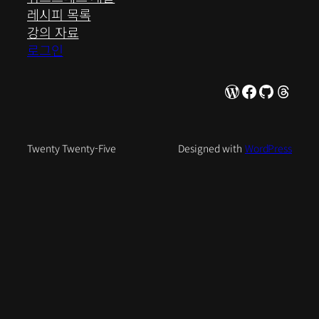
레시피 목록
강의 자료
로그인
WordPress
Facebook
GitHub
Thre
Twenty Twenty-Five
Designed with
WordPress