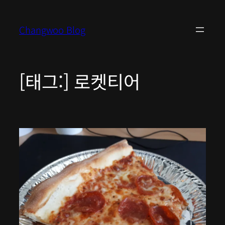
콘
텐
Changwoo Blog
츠
로
바
로
[태그:]
로켓티어
가
기