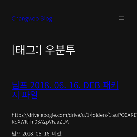
콘
텐
Changwoo Blog
츠
로
바
로
[태그:]
우분투
가
기
님프 2018. 06. 16. DEB 패키
지 파일
https://drive.google.com/drive/u/1/folders/1jauPO0AR
RqXWItThi03A2pVFaaZUA
님프 2018. 06. 16. 버전.