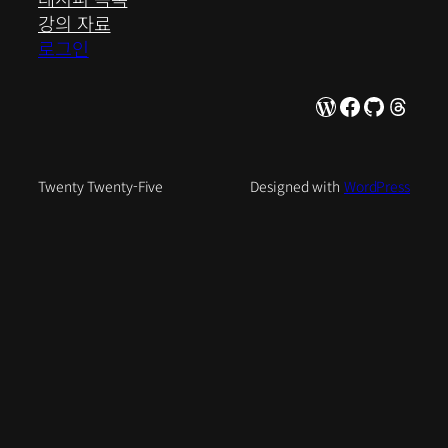
강의 자료
로그인
WordPress
Facebook
GitHub
Thre
Twenty Twenty-Five
Designed with
WordPress