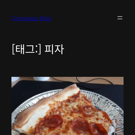
콘
텐
Changwoo Blog
츠
로
바
로
[태그:]
피자
가
기