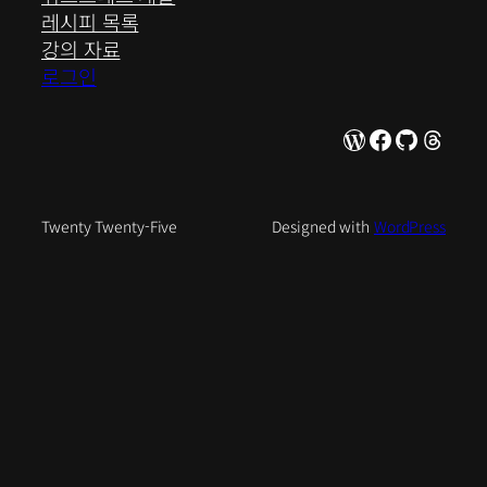
레시피 목록
강의 자료
로그인
WordPress
Facebook
GitHub
Thre
Twenty Twenty-Five
Designed with
WordPress