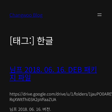
콘
텐
Changwoo Blog
츠
로
바
로
[태그:]
한글
가
기
님프 2018. 06. 16. DEB 패키
지 파일
https://drive.google.com/drive/u/1/folders/1jauPO0AR
RqXWItThi03A2pVFaaZUA
님프 2018. 06. 16. 버전.