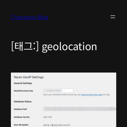
콘
텐
Changwoo Blog
츠
로
바
로
[태그:]
geolocation
가
기