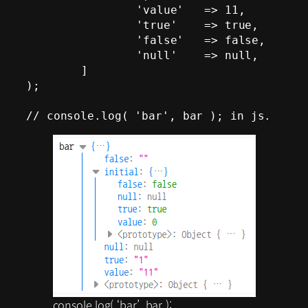
		'value'   => 11,

		'true'    => true,

		'false'   => false,

		'null'    => null,

	]

);

// console.log( 'bar', bar ); in js.
console.log( ‘bar’, bar );