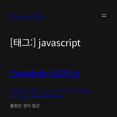
콘
텐
Changwoo Blog
츠
로
바
로
[태그:]
javascript
가
기
Console.log의 대안들
https://devdojo.com/posandu/consolelog-
alternatives-you-didnt-know
몰랐던 것이 많군.