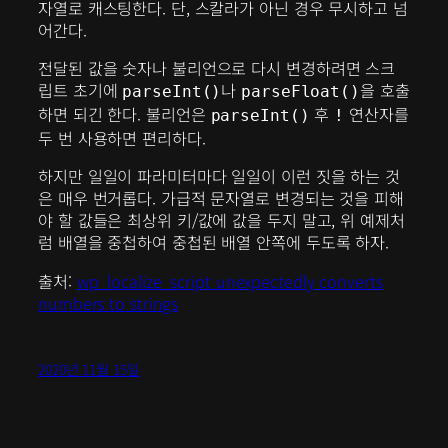
자열로 캐스팅한다. 단, 스칼라가 아닌 경우 무시하고 넘
어간다.
전달된 값을 숫자나 불리언으로 다시 변경하려면 스크
립트 초기에
나
을 호출
parseInt()
parseFloat()
하면 되긴 한다. 불리언은
후
연산자를
parseInt()
!
두 번 사용하면 편리하다.
하지만 일일이 파라미터마다 일일이 이런 짓을 하는 것
은 매우 번거롭다. 가급적 문자열로 변경되는 것을 피해
야 할 값들은 최상위 키/값에 값을 두지 말고, 위 예제처
럼 배열을 중첩하여 중첩된 배열 안쪽에 두도록 하자.
출처:
wp_localize_script unexpectedly converts
numbers to strings
2020년 11월 15일