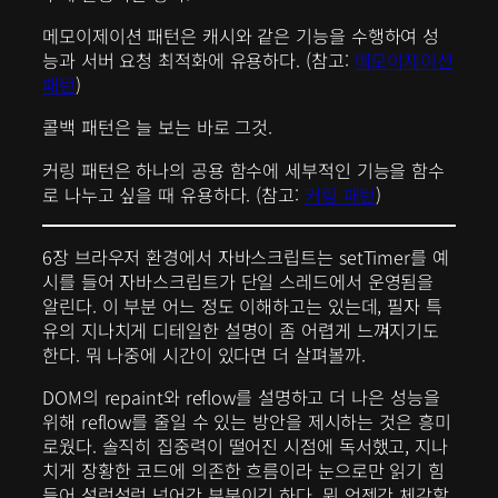
메모이제이션 패턴은 캐시와 같은 기능을 수행하여 성
능과 서버 요청 최적화에 유용하다. (참고:
메모이제이션
패턴
)
콜백 패턴은 늘 보는 바로 그것.
커링 패턴은 하나의 공용 함수에 세부적인 기능을 함수
로 나누고 싶을 때 유용하다. (참고:
커링 패턴
)
6장 브라우저 환경에서 자바스크립트는 setTimer를 예
시를 들어 자바스크립트가 단일 스레드에서 운영됨을
알린다. 이 부분 어느 정도 이해하고는 있는데, 필자 특
유의 지나치게 디테일한 설명이 좀 어렵게 느껴지기도
한다. 뭐 나중에 시간이 있다면 더 살펴볼까.
DOM의 repaint와 reflow를 설명하고 더 나은 성능을
위해 reflow를 줄일 수 있는 방안을 제시하는 것은 흥미
로웠다. 솔직히 집중력이 떨어진 시점에 독서했고, 지나
치게 장황한 코드에 의존한 흐름이라 눈으로만 읽기 힘
들어 설렁설렁 넘어간 부분이긴 하다. 뭐 언젠간 체감할