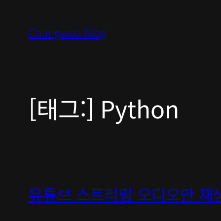
콘
텐
Changwoo Blog
츠
로
바
로
[태그:]
Python
가
기
유튜브 스트리밍 오디오만 재