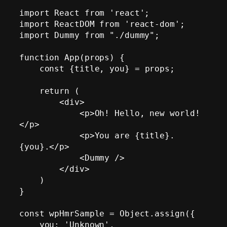
import React from 'react';

import ReactDOM from 'react-dom';

import Dummy from "./dummy";

function App(props) {

    const {title, you} = props;

    return (

        <div>

            <p>Oh! Hello, new world!
</p>

            <p>You are {title}. 
{you}.</p>

            <Dummy />

        </div>

    )

}

const wpHmrSample = Object.assign({

    you: 'Unknown',
