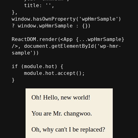
    title: '',

}, 
window.hasOwnProperty('wpHmrSample') 
? window.wpHmrSample : {})

ReactDOM.render(<App {...wpHmrSample} 
/>, document.getElementById('wp-hmr-
sample'))

if (module.hot) {

    module.hot.accept();

}