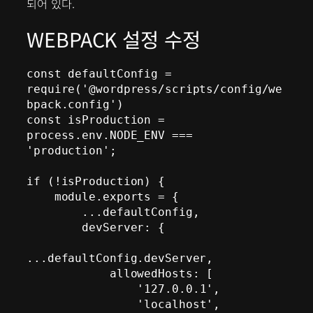
되어 있다.
WEBPACK 설정 수정
const defaultConfig = 
require('@wordpress/scripts/config/we
bpack.config')

const isProduction = 
process.env.NODE_ENV === 
'production';

if (!isProduction) {

    module.exports = {

        ...defaultConfig,

        devServer: {

...defaultConfig.devServer,

            allowedHosts: [

                '127.0.0.1',

                'localhost',
