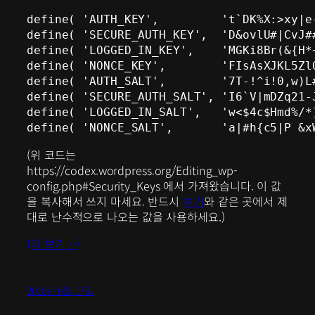
define( 'AUTH_KEY',         't`DK%X:>xy|e
define( 'SECURE_AUTH_KEY',  'D&ovlU#|CvJ#
define( 'LOGGED_IN_KEY',    'MGKi8Br(&{H*
define( 'NONCE_KEY',        'FIsAsXJKL5Zl
define( 'AUTH_SALT',        '7T-!^i!0,w)L
define( 'SECURE_AUTH_SALT', 'I6`V|mDZq21-
define( 'LOGGED_IN_SALT',   'w<$4c$Hmd%/*
(위 코드는
https://codex.wordpress.org/Editing_wp-
config.php#Security_Keys 에서 가져왔습니다. 이 값
을 복사해서 쓰지 마세요. 반드시
여기
와 같은 곳에서 제
대로 난수적으로 나오는 값을 사용하세요.)
(더 보기…)
2018년 6월 17일