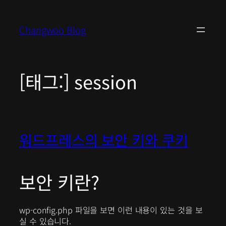
콘
텐
Changwoo Blog
츠
로
바
로
[태그:]
session
가
기
워드프레스의 보안 키와 쿠키
보안 키란?
wp-config.php 파일을 보면 이런 내용이 있는 것을 보
실 수 있습니다.