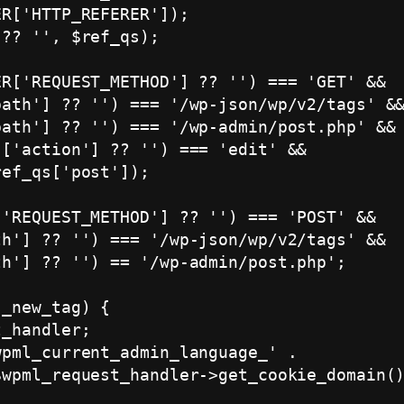
R['HTTP_REFERER']);

?? '', $ref_qs);

R['REQUEST_METHOD'] ?? '') === 'GET' &&

ath'] ?? '') === '/wp-json/wp/v2/tags' &&
ath'] ?? '') === '/wp-admin/post.php' &&

['action'] ?? '') === 'edit' &&

ef_qs['post']);

'REQUEST_METHOD'] ?? '') === 'POST' &&

h'] ?? '') === '/wp-json/wp/v2/tags' &&

h'] ?? '') == '/wp-admin/post.php';

_new_tag) {

_handler;

pml_current_admin_language_' .

wpml_request_handler->get_cookie_domain()