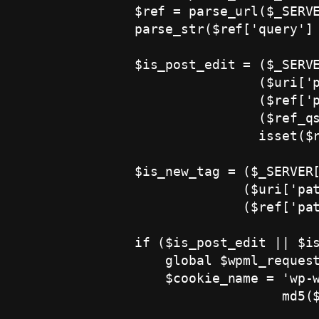
            $ref = parse_url($_SERVE
            parse_str($ref['query'] 
            $is_post_edit = ($_SERVE
                            ($uri['p
                            ($ref['p
                            ($ref_qs
                            isset($r
            $is_new_tag = ($_SERVER[
                          ($uri['pat
                          ($ref['pat
            if ($is_post_edit || $is
                global $wpml_request
                $cookie_name = 'wp-w
                               md5($