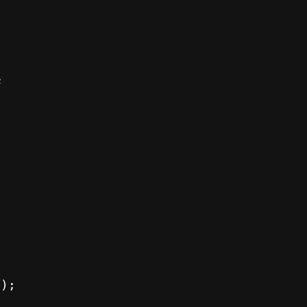


);
