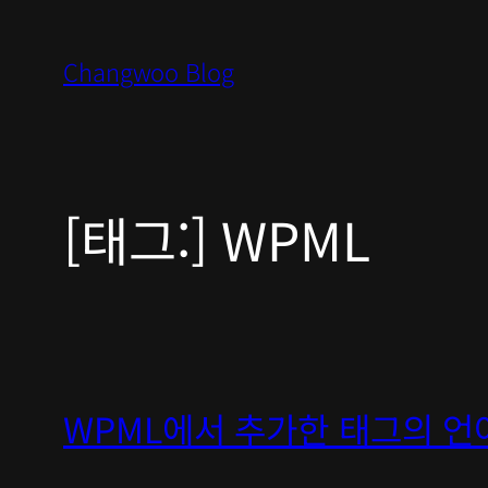
콘
텐
Changwoo Blog
츠
로
바
로
[태그:]
WPML
가
기
WPML에서 추가한 태그의 언