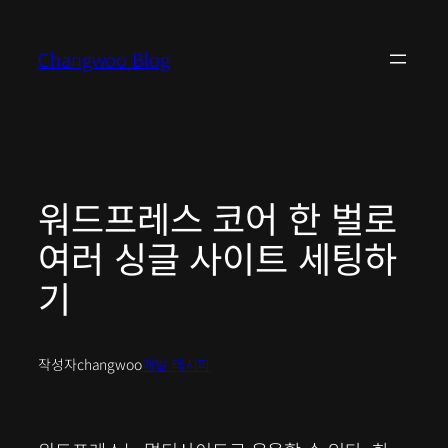
콘
텐
Changwoo Blog
츠
로
바
로
가
기
워드프레스 코어 한 벌로
여러 싱글 사이트 세팅하
기
작성자
changwoo
개발 레시피