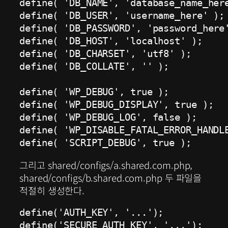
define( 'DB_NAME', 'database_name_here
define( 'DB_USER', 'username_here' );

define( 'DB_PASSWORD', 'password_here'
define( 'DB_HOST', 'localhost' );

define( 'DB_CHARSET', 'utf8' );

define( 'DB_COLLATE', '' );

define( 'WP_DEBUG', true );

define( 'WP_DEBUG_DISPLAY', true );

define( 'WP_DEBUG_LOG', false );

define( 'WP_DISABLE_FATAL_ERROR_HANDLE
그리고 shared/configs/a.shared.com.php,
shared/configs/b.shared.com.php 두 파일을
적절히 생성한다.
define('AUTH_KEY', '...');

define('SECURE_AUTH_KEY', '...');
