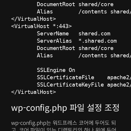
	DocumentRoot shared/core

	Alias        /contents shared/contents

</VirtualHost>

<VirtualHost *:443>

	ServerName   shared.com

	ServerAlias  *.shared.com

	DocumentRoot shared/core

	Alias        /contents shared/contents

	SSLEngine On

	SSLCertificateFile    apache2/ssl/apache2.crt

	SSLCertificateKeyFile apache2/ssl/apache2.key

</VirtualHost>
wp-config.php 파일 설정 조정
wp-config.php는 워드프레스 코어에 두어도 되
고, 코어 파일이 있는 디렉토리의 하나 위에 두어