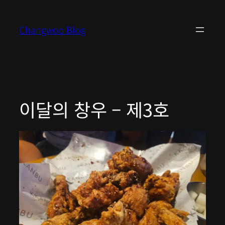
콘
텐
Changwoo Blog
츠
로
바
로
가
기
이달의 창우 – 제3호