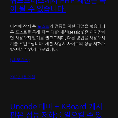
이 될 수 있습니다.
이전에 잠시 쓴
포스트
의 검증을 위한 작업을 했습니다.
두 포스트를 통해 저는 PHP 세션(session)은 어지간하
면 사용하지 말기를 권고드리며, 다른 방법을 사용하시
기를 조언드립니다. 세션 사용시 사이트의 성능 저하가
발생할 수 있기 때문입니다.
(더 보기…)
2018년 1월 21일
Uncode 테마 + KBoard 게시
판은 성능 저하를 일으킬 수 있