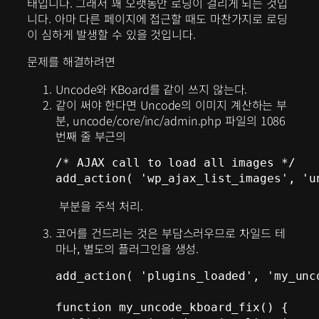
태입니다. 그래서 꽤 오랫동안 로딩이 걸리게 되는 것입
니다. 아마 다른 페이지에 접근할 때도 마찬가지로 로딩
이 심하게 발생할 수 있을 것입니다.
문제를 해결하려면
Uncode와 KBoard를 같이 쓰지 않는다.
같이 써야 한다면 Uncode의 이미지 계산하는 부
분, uncode/core/inc/admin.php 파일의 1086
번째 줄 부근의
/* AJAX call to load all images */

add_action( 'wp_ajax_list_images', 'u
부분을 주석 처리.
코어를 건드리는 것은 부담스러우므로 차일드 테
마나, 별도의 플러그인을 생성.
add_action( 'plugins_loaded', 'my_unco
function my_uncode_kboard_fix() {
