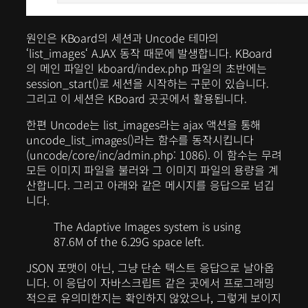
원인은 KBoard의 세션과 Uncode 테마의
‘
list_images
‘ AJAX 동작 때문에 발생합니다. KBoard
의 메인 파일인 kboard/index.php 파일의 초반에는
session_start()로 세션을 시작하는 구문이 있습니다.
그리고 이 세션은 KBoard 곳곳에서 활용됩니다.
한편 Uncode는 list_images라는 ajax 액션을 통해
uncode_list_images()라는 함수를 동작시킵니다
(uncode/core/inc/admin.php: 1086). 이 함수는 무려
모든 이미지 파일을 불러와 그 이미지 파일의 용량을 계
산합니다. 그리고 아래와 같은 메시지를 응답으로 넘깁
니다.
The Adaptive Images system is using
87.6M of the 6.29G space left.
JSON 포맷이 아닌, 그냥 단순 텍스트 응답으로 날아옵
니다. 이 응답이 자바스크립트 같은 곳에서 프로그래밍
적으로 유의미한지는 확인하지 않았으나, 그렇게 보이지