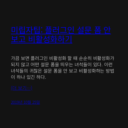
미립자팁: 플러그인 설문 폼 안
보고 비활성화하기
가끔 보면 플러그인 비활성화 할 때 순순히 비활성화가
되지 않고 어떤 설문 폼을 띄우는 녀석들이 있다. 이런
녀석들의 귀찮은 설문 폼을 안 보고 비활성화하는 방법
이 하나 있긴 하다.
(더 보기…)
2019년 10월 25일