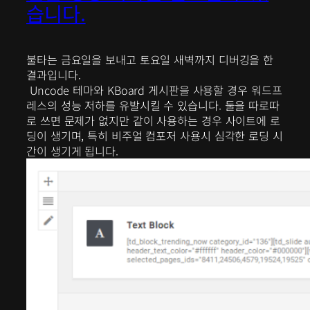
습니다.
불타는 금요일을 보내고 토요일 새벽까지 디버깅을 한
결과입니다.
Uncode 테마와 KBoard 게시판을 사용할 경우 워드프
레스의 성능 저하를 유발시킬 수 있습니다. 둘을 따로따
로 쓰면 문제가 없지만 같이 사용하는 경우 사이트에 로
딩이 생기며, 특히 비주얼 컴포저 사용시 심각한 로딩 시
간이 생기게 됩니다.