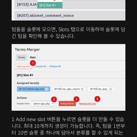
텀들을 슬롯에 모으면, Slots 탭으로 이동하여 슬롯에 담
긴 텀을 확인해 볼 수 있습니다.
1 Add new slot 버튼을 누르면 슬롯을 더 만들 수 있습
니다. 최대 10개까지 생성이 가능합니다. 즉, 텀을 1번부
터 10번 슬롯 중 하나에 담아서 분류를 할 수 있게 되는