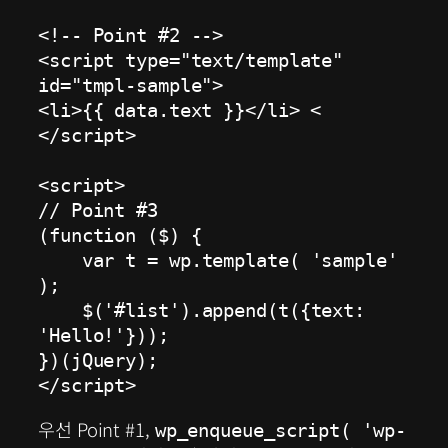
<!-- Point #2 -->

<script type="text/template" 
id="tmpl-sample">

<li>{{ data.text }}</li> <

</script>

<script>

// Point #3

(function ($) {

    var t = wp.template( 'sample' 
);

    $('#list').append(t({text: 
'Hello!'}));

})(jQuery);

</script>
우선 Point #1,
wp_enqueue_script( 'wp-