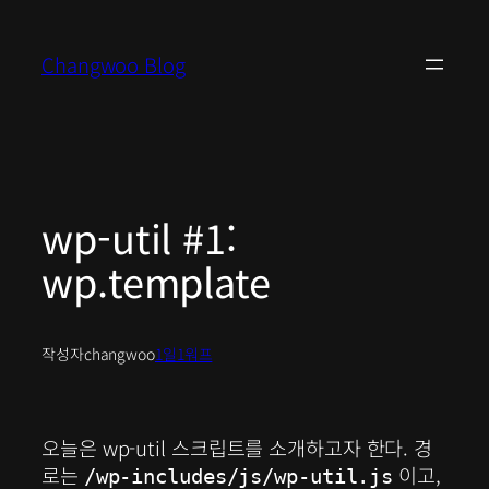
콘
텐
Changwoo Blog
츠
로
바
로
가
기
wp-util #1:
wp.template
작성자
changwoo
1일1워프
오늘은 wp-util 스크립트를 소개하고자 한다. 경
로는
이고,
/wp-includes/js/wp-util.js