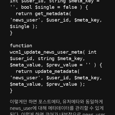
int $user_id, string $meta_key = 
'', bool $single = false ) {

  return get_metadata( 
'news_user', $user_id, $meta_key, 
$single );

}

function 
wcm1_update_news_user_meta( int 
$user_id, string $meta_key, 
$meta_value, $prev_value = '' ) {

  return update_metadata( 
'news_user', $user_id, $meta_key, 
$meta_value, $prev_value );

}
이렇게만 하면 포스트메타, 유저메타와 동일하게
news_user에 대해 메타데이터를 관리할 수 있게
된다. 이렇게 하면 코어가 내부적으로 news_user