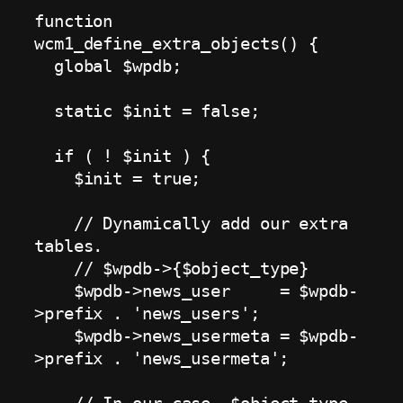
function 
wcm1_define_extra_objects() {

  global $wpdb;

  static $init = false;

  if ( ! $init ) {

    $init = true;

    // Dynamically add our extra 
tables.

    // $wpdb->{$object_type}

    $wpdb->news_user     = $wpdb-
>prefix . 'news_users';

    $wpdb->news_usermeta = $wpdb-
>prefix . 'news_usermeta';
