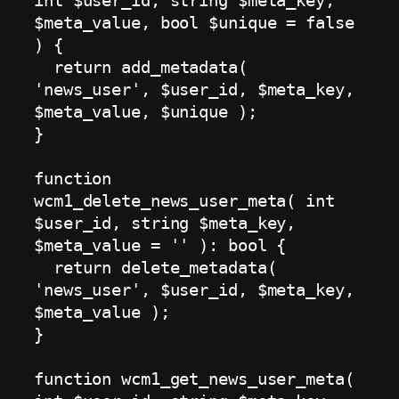
int $user_id, string $meta_key, 
$meta_value, bool $unique = false 
) {

  return add_metadata( 
'news_user', $user_id, $meta_key, 
$meta_value, $unique );

}

function 
wcm1_delete_news_user_meta( int 
$user_id, string $meta_key, 
$meta_value = '' ): bool {

  return delete_metadata( 
'news_user', $user_id, $meta_key, 
$meta_value );

}

function wcm1_get_news_user_meta( 