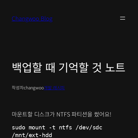
콘
텐
Changwoo Blog
츠
로
바
로
가
기
백업할 때 기억할 것 노트
작성자
changwoo
개발 레시피
마운트할 디스크가 NTFS 파티션을 썼어요!
sudo mount -t ntfs /dev/sdc 
/mnt/ext-hdd