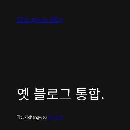
콘
텐
Changwoo Blog
츠
로
바
로
가
기
옛 블로그 통합.
작성자
changwoo
작게 기록