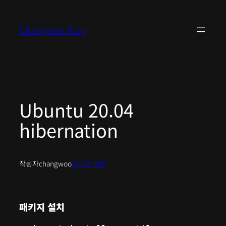
콘
텐
Changwoo Blog
츠
로
바
로
가
기
Ubuntu 20.04
hibernation
작성자
changwoo
잡다한 개발
패키지 설치