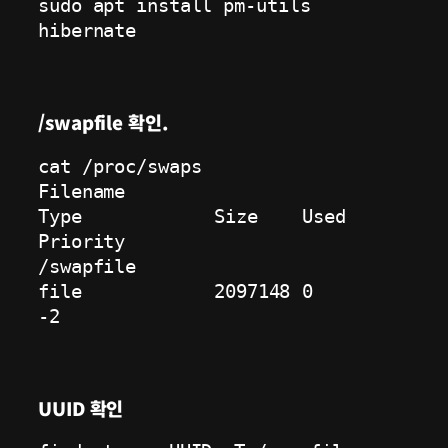
sudo apt install pm-utils 
hibernate
/swapfile 확인.
cat /proc/swaps

Filename				
Type		Size	Used	
Priority

/swapfile                               
file		2097148	0	
-2
UUID 확인