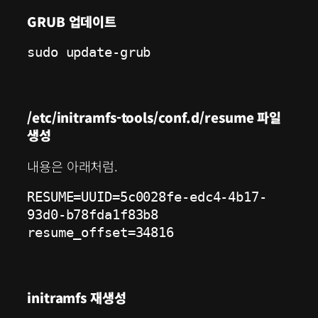
GRUB 업데이트
sudo update-grub
/etc/initramfs-tools/conf.d/resume 파일
생성
내용은 아래처럼.
RESUME=UUID=5c0028fe-edc4-4b17-
93d0-b78fda1f83b8 
resume_offset=34816
initramfs 재생성