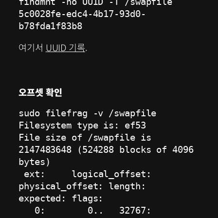
findmnt -no UUID -T /swapfile

5c0028fe-edc4-4b17-93d0-
b78fda1f83b8
여기서
UUID 기록
.
오프셋 확인
sudo filefrag -v /swapfile

Filesystem type is: ef53

File size of /swapfile is 
2147483648 (524288 blocks of 4096 
bytes)

 ext:     logical_offset:        
physical_offset: length:   
expected: flags:

   0:        0..   32767:      