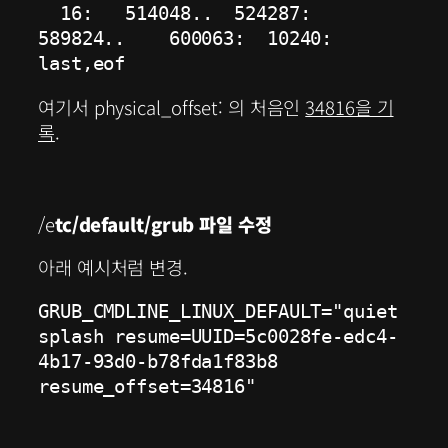
  16:   514048..  524287:     
589824..    600063:  10240:             
last,eof
여기서 physical_offset: 의 처음인
34816을 기
록
.
/e
tc/default/grub 파일 수정
아래 예시처럼 변경.
GRUB_CMDLINE_LINUX_DEFAULT="quiet 
splash resume=UUID=5c0028fe-edc4-
4b17-93d0-b78fda1f83b8 
resume_offset=34816"