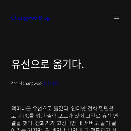
콘
텐
Changwoo Blog
츠
로
바
로
가
기
유선으로 옮기다.
작성자
changwoo
작게 기록
맥미니를 유선으로 옮겼다. 인터넷 전화 밑면을
보니 PC를 위한 출력 포트가 있어 그걸로 유선 연
결을 했다. 전화기가 고장나면 내 서버도 같이 날
아가는 거지만, 뭐 개인 서버인데 그 정도까지 심