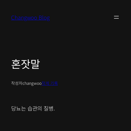
콘
텐
Changwoo Blog
츠
로
바
로
가
기
혼잣말
작성자
changwoo
작게 기록
당뇨는 습관의 질병.