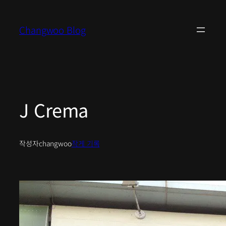
콘
텐
Changwoo Blog
츠
로
바
로
가
기
J Crema
작성자
changwoo
작게 기록