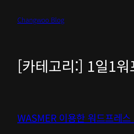
콘
텐
Changwoo Blog
츠
로
바
로
[카테고리:]
1일1워
가
기
WASMER 이용한 워드프레스